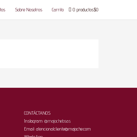
tos
Sobre Nosotros
Carrito
0 productos
$0
CONTÁCTANOS
Instagram:
@majochebsas
Email: atencionalcliente@majoche.com
WhatsApp