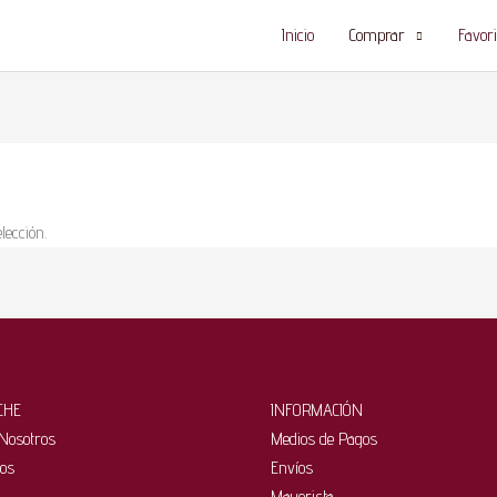
Inicio
Comprar
Favori
lección.
CHE
INFORMACIÓN
Nosotros
Medios de Pagos
tos
Envíos
Mayorista