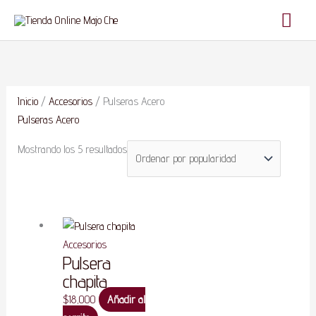
Ir
Men
al
contenido
princ
Ordenado
por
popularidad
Inicio
/
Accesorios
/ Pulseras Acero
Pulseras Acero
Mostrando los 5 resultados
Accesorios
Pulsera
chapita
$
18,000
Añadir al