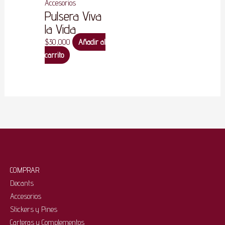
Accesorios
Pulsera Viva
la Vida
$
30,000
Añadir al
carrito
COMPRAR
Decants
Accesorios
Stickers y Pines
Carteras y Complementos