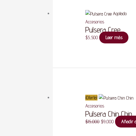
Agotado
Accesorios
Pulsera Cree
$
5,500
Leer más
El
El
precio
precio
original
actual
era:
es:
¡Oferta!
$15,000.
$9,000.
Accesorios
Pulsera Chin Chin
$
15,000
$
9,000
Añadir a