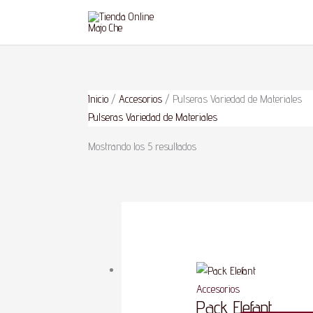
Ir
al
contenido
Ordenado
Inicio
/
Accesorios
/ Pulseras Variedad de Materiales
por
Pulseras Variedad de Materiales
popularidad
Mostrando los 5 resultados
Accesorios
Pack Elefant